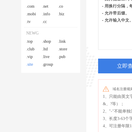
.com
.net
.co
.mobi
.info
.biz
.tv
.cc
NEWG
.top
.shop
.link
.club
.ltd
.store
.vip
.live
.pub
.site
.group
立即
域名注册规
1、只能由英文
&、?等）；
2、"-"不能
3、长度3-63个
4、可注册年限1