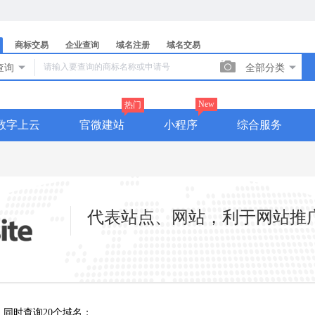
商标交易
企业查询
域名注册
域名交易

查询

全部分类

New
热门
数字上云
官微建站
小程序
综合服务
代表站点、网站，利于网站推