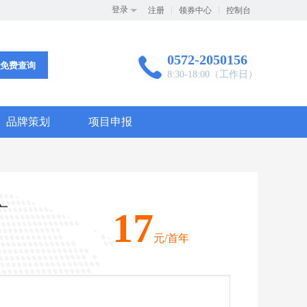
登录
注册
领券中心
控制台
0572-2050156

免费查询
8:30-18:00（工作日）
品牌策划
项目申报
广
17
元/首年